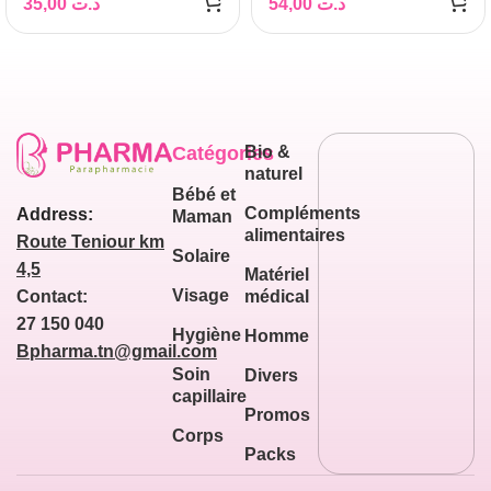
35,00
د.ت
54,00
د.ت
Catégories
Bio &
naturel
Bébé et
Compléments
Address:
Maman
alimentaires
Route Teniour km
Solaire
4,5
Matériel
Visage
médical
Contact:
27 150 040
Hygiène
Homme
Bpharma.tn@gmail.com
Soin
Divers
capillaire
Promos
Corps
Packs