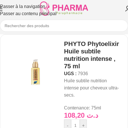
Passer à la navigation
Passer au contenu principal
PHYTO Phytoelixir
Huile subtile
nutrition intense ,
75 ml
UGS :
7936
Huile subtile nutrition
intense pour cheveux ultra-
secs.
Contenance:
75ml
108,20
د.ت
-
+