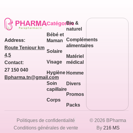
Catégories
Bio &
naturel
Bébé et
Compléments
Address:
Maman
alimentaires
Route Teniour km
Solaire
4,5
Matériel
Visage
médical
Contact:
27 150 040
Hygiène
Homme
Bpharma.tn@gmail.com
Soin
Divers
capillaire
Promos
Corps
Packs
Politiques de confidentialité
© 2026 BPharma
Conditions générales de vente
By
216 MS