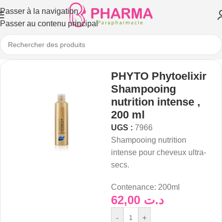
Passer à la navigation
Passer au contenu principal
PHYTO Phytoelixir
Shampooing
nutrition intense ,
200 ml
UGS :
7966
Shampooing nutrition
intense pour cheveux ultra-
secs.
Contenance:
200ml
62,00
د.ت
-
+