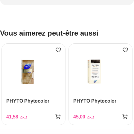
Vous aimerez peut-être aussi
PHYTO Phytocolor
PHYTO Phytocolor
Couleur Soin 9 blond
Couleur Soin 5 chatain
très clair, 1 kit
clair, 1 kit
41,58
د.ت
45,00
د.ت