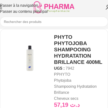
Passer à la navigation
Passer au contenu principal
PHYTO
PHYTOJOBA
SHAMPOOING
HYDRATATION
BRILLANCE 400ML
UGS :
7942
P
PHYTO
Phytojoba
Shampooing Hydratation
Brillance
Cheveux secs
57,19
د.ت