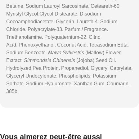
Betaine. Sodium Lauroyl Sarcosinate. Ceteareth-60
Myristyl Glycol.Glycol Distearate. Disodium
Cocoamphodiacetate. Glycerin. Laureth-4. Sodium
Chloride. Polyacrylate-33. Parfum / Fragrance.
Triethanolamine. Polyquaternium-22. Citric
Acid. Phenoxyethanol. Coconut Acid. Tetrasodium Edta.
Sodium Benzoate.
Malva Sylvestris
(Mallow) Flower
Extract.
Simmondsia Chinensis
(Jojoba) Seed Oil.
Hydrolyzed Pea Protein. Propanediol. Glyceryl Caprylate.
Glyceryl Undecylenate. Phospholipids. Potassium
Sorbate. Sodium Hyaluronate. Xanthan Gum. Coumarin.
385b.
Vous aimerez peut-être aussi