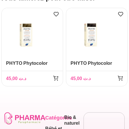
PHYTO Phytocolor
PHYTO Phytocolor
Couleur Soin 8 Blond
Couleur Soin 5 chatain
clair, 1 kit
clair, 1 kit
45,00
د.ت
45,00
د.ت
Catégories
Bio &
naturel
Bébé et