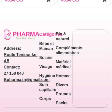
45,00
د.ت
45,00
د.ت
Catégories
Bio &
naturel
Bébé et
Compléments
Address:
Maman
alimentaires
Route Teniour km
Solaire
4,5
Matériel
Visage
médical
Contact:
27 150 040
Hygiène
Homme
Bpharma.tn@gmail.com
Soin
Divers
capillaire
Promos
Corps
Packs