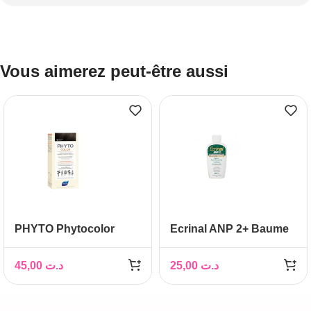
Vous aimerez peut-être aussi
PHYTO Phytocolor
Ecrinal ANP 2+ Baume
Couleur Soin 5 chatain
Après-Shampoing
clair, 1 kit
45,00
د.ت
25,00
د.ت