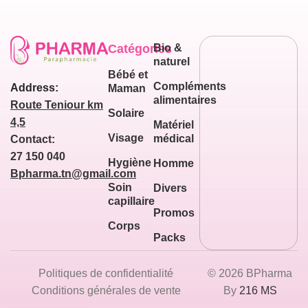
Catégories
Bio &
naturel
Bébé et
Compléments
Address:
Maman
alimentaires
Route Teniour km
Solaire
4,5
Matériel
Visage
médical
Contact:
27 150 040
Hygiène
Homme
Bpharma.tn@gmail.com
Soin
Divers
capillaire
Promos
Corps
Packs
Politiques de confidentialité
© 2026 BPharma
Conditions générales de vente
By
216 MS