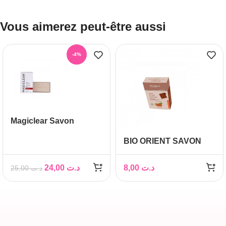
Vous aimerez peut-être aussi
-4%
Magiclear Savon
clarifiant exfoliant,
BIO ORIENT SAVON
200gr
NOURISSANT À
L’HUILE D’AMANDE
24,00
د.ت
8,00
د.ت
25,00
د.ت
DOUCE