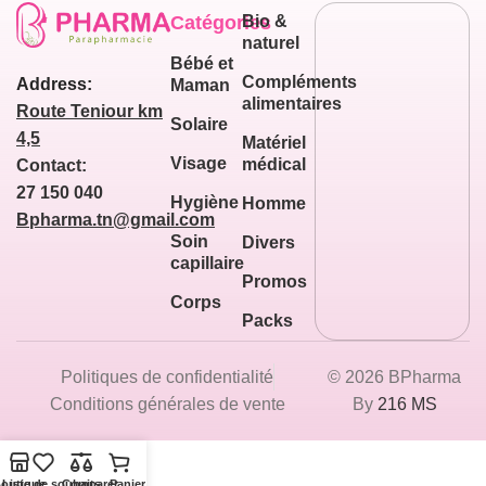
Catégories
Bio &
naturel
Bébé et
Compléments
Address:
Maman
alimentaires
Route Teniour km
Solaire
4,5
Matériel
Visage
médical
Contact:
27 150 040
Hygiène
Homme
Bpharma.tn@gmail.com
Soin
Divers
capillaire
Promos
Corps
Packs
Politiques de confidentialité
© 2026 BPharma
Conditions générales de vente
By
216 MS
outique
Liste de souhaits
Comparer
Panier