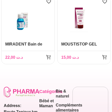
MIRADENT Bain de
MOUSTISTOP GEL
Bouche Mirafluor,
PROTECTEUR, 50ml
100ml
22,00
د.ت
15,00
د.ت
Catégories
Bio &
naturel
Bébé et
Compléments
Address:
Maman
alimentaires
Route Teniour km