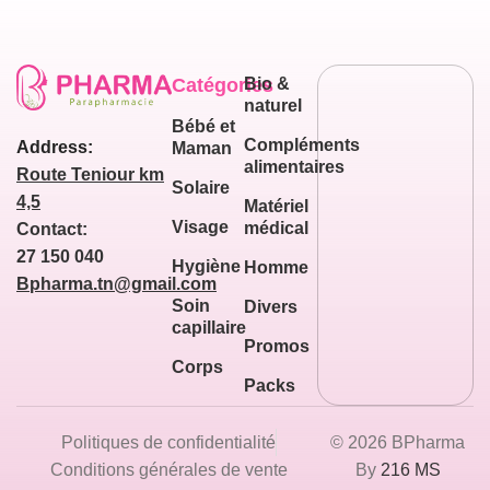
Catégories
Bio &
naturel
Bébé et
Compléments
Address:
Maman
alimentaires
Route Teniour km
Solaire
4,5
Matériel
Visage
médical
Contact:
27 150 040
Hygiène
Homme
Bpharma.tn@gmail.com
Soin
Divers
capillaire
Promos
Corps
Packs
Politiques de confidentialité
© 2026 BPharma
Conditions générales de vente
By
216 MS