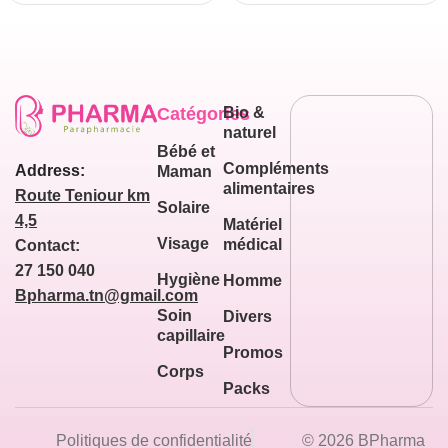
Catégories
Bio &
naturel
Bébé et
Compléments
Address:
Maman
alimentaires
Route Teniour km
Solaire
4,5
Matériel
Visage
médical
Contact:
27 150 040
Hygiène
Homme
Bpharma.tn@gmail.com
Soin
Divers
capillaire
Promos
Corps
Packs
Politiques de confidentialité
© 2026 BPharma