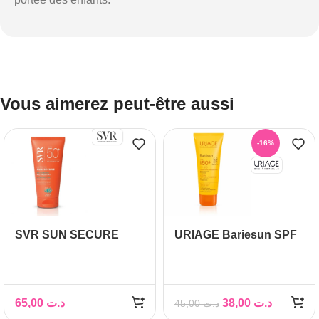
Vous aimerez peut-être aussi
-16%
SVR SUN SECURE
URIAGE Bariesun SPF
EXTREME SPF50+
50+ Enfants Lait, 100ml
50ML
65,00
د.ت
38,00
د.ت
45,00
د.ت