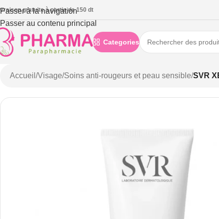
ivraison gratuite à partie de 150 dt
Passer à la navigation
Passer au contenu principal
Categories
Accueil
/
Visage
/
Soins anti-rougeurs et peau sensible
/
SVR X