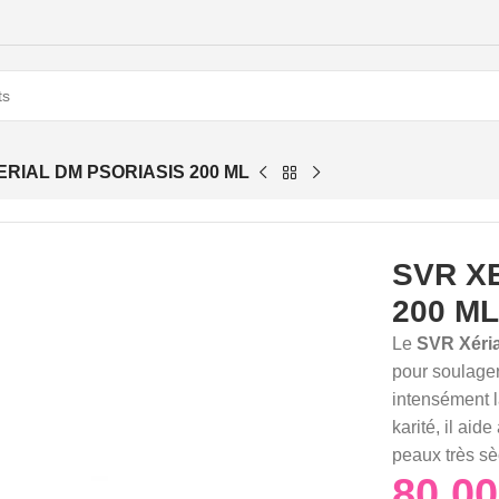
ERIAL DM PSORIASIS 200 ML
SVR X
200 M
Le
SVR Xéria
pour soulager
intensément l
karité, il ai
peaux très sèc