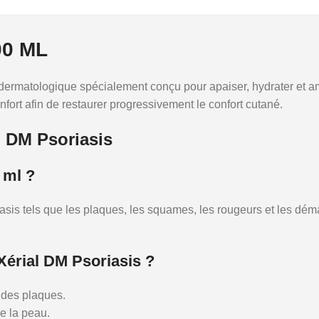
00 ML
dermatologique spécialement conçu pour apaiser, hydrater et amél
fort afin de restaurer progressivement le confort cutané.
l DM Psoriasis
 ml ?
sis tels que les plaques, les squames, les rougeurs et les déman
Xérial DM Psoriasis ?
r des plaques.
e la peau.