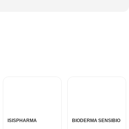
ISISPHARMA
BIODERMA SENSIBIO
SECALIA A.H.A.
DS+ CREME 40ML