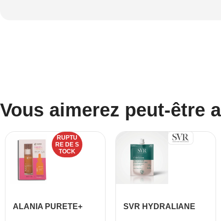
Vous aimerez peut-être 
RUPTU
RE DE S
TOCK
ALANIA PURETE+
SVR HYDRALIANE
VITAMINE C SERUM
CREME RICHE