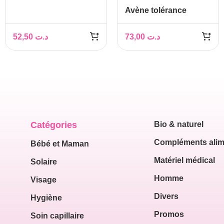
ROUGEUR 40ML
Avène tolérance
contrôle baume
apaisante
52,50
د.ت
73,00
د.ت
restauratrice 40ml
Catégories
Bio & naturel
Compléments alim
Bébé et Maman
Matériel médical
Solaire
Homme
Visage
Divers
Hygiène
Promos
Soin capillaire