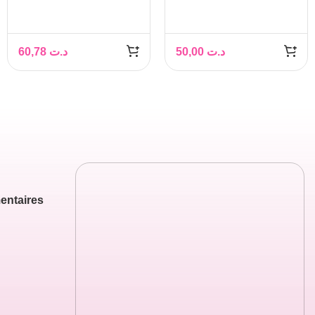
EMOLLIENT
CORPOREL
KERATOREDUCTEUR
60,78
د.ت
50,00
د.ت
200ML
entaires