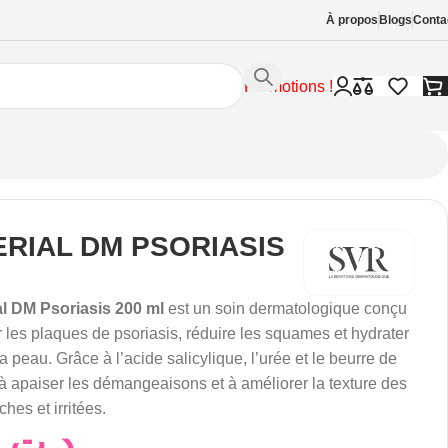
À propos
Blogs
Conta
Promotions !
ERIAL DM PSORIASIS
L
l DM Psoriasis 200 ml
est un soin dermatologique conçu
 les plaques de psoriasis, réduire les squames et hydrater
a peau. Grâce à l’acide salicylique, l’urée et le beurre de
de à apaiser les démangeaisons et à améliorer la texture des
hes et irritées.
80,00
د.ت