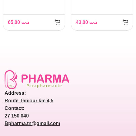
DUO VISAGE 30ML
PEAUX SENSIBLES
SECHES 50 ML
65,00
د.ت
43,00
د.ت
Address:
Route Teniour km 4,5
Contact:
27 150 040
Bpharma.tn@gmail.com