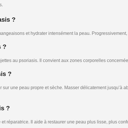
s.
asis ?
angeaisons et hydrater intensément la peau. Progressivement, la
s ?
jettes au psoriasis. Il convient aux zones corporelles concerné
is ?
ur sur une peau propre et sèche. Masser délicatement jusqu’à a
is ?
t réparatrice. Il aide à restaurer une peau plus lisse, plus conf