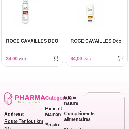
ROGE CAVAILLES DEO
ROGE CAVAILLES Déo
SOIN DERMATO
Absorb+ 48h Roll-on,
SPRAY SANS
50ml
34,00
د.ت
34,00
د.ت
ALUMINIUM 150 ML
Catégories
Bio &
naturel
Bébé et
Compléments
Address:
Maman
alimentaires
Route Teniour km
Solaire
4,5