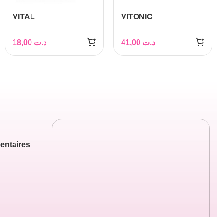
VITAL
VITONIC
PLANTHERAPIE
CONCEPTION, 30
ECHINACEE
gélules
18,00
د.ت
41,00
د.ت
ZINC+VIT C 60 gélules
entaires