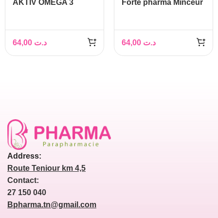
AKTIV OMEGA 3
Forte pharma Minceur
JUNIOR 150ML
Turboslim, 28 gélules
64,00
د.ت
64,00
د.ت
Address:
Route Teniour km 4,5
Contact:
27 150 040
Bpharma.tn@gmail.com