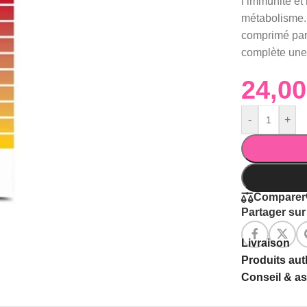
l’immunité et 
métabolisme. 
comprimé par 
complète une 
-
+
Comparer
Partager sur 
Livraison
Produits au
Conseil & a