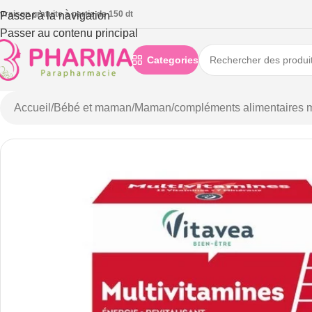
ivraison gratuite à partie de 150 dt
Passer à la navigation
Passer au contenu principal
Categories
Accueil
/
Bébé et maman
/
Maman
/
compléments alimentaires