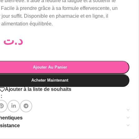
le bien-être. Il aide à réduire la fatigue et à soutenir le
Facile à prendre grâce à sa formule effervescente, un
jour suffit. Disponible en pharmacie et en ligne, il
alimentation équilibrée.
24,00
د.ت
Ajouter Au Panier
Acheter Maintenant
Ajouter à la liste de souhaits
:
thentiques
ssistance