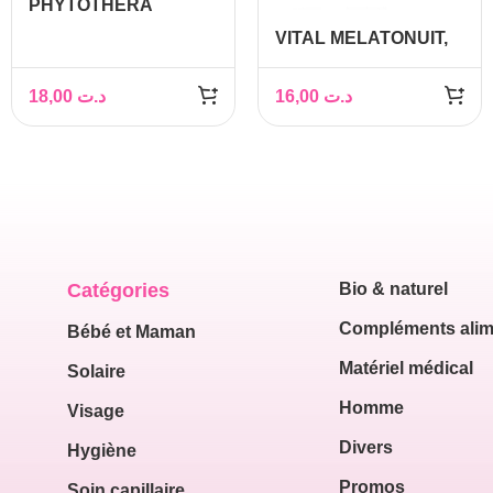
PHYTOTHERA
Millepertuis, 30 gélules
VITAL MELATONUIT,
30 gélules
18,00
د.ت
16,00
د.ت
Catégories
Bio & naturel
Compléments alim
Bébé et Maman
Matériel médical
Solaire
Homme
Visage
Divers
Hygiène
Promos
Soin capillaire