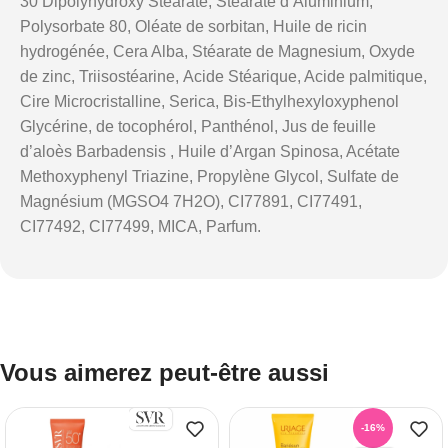
30 Dipolyhydroxy Stéarate, Stéarate d’Aluminium,
Polysorbate 80, Oléate de sorbitan, Huile de ricin
hydrogénée, Cera Alba, Stéarate de Magnesium, Oxyde
de zinc, Triisostéarine, Acide Stéarique, Acide palmitique,
Cire Microcristalline, Serica, Bis-Ethylhexyloxyphenol
Glycérine, de tocophérol, Panthénol, Jus de feuille
d’aloès Barbadensis , Huile d’Argan Spinosa, Acétate
Methoxyphenyl Triazine, Propylène Glycol, Sulfate de
Magnésium (MGSO4 7H2O), CI77891, CI77491,
CI77492, CI77499, MICA, Parfum.
Vous aimerez peut-être aussi
-16%