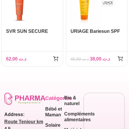
SVR SUN SECURE
URIAGE Bariesun SPF
Fluide SPF50+ 50ml
50+ Enfants Lait, 100ml
62,00
د.ت
38,00
د.ت
45,00
د.ت
Catégories
Bio &
naturel
Bébé et
Compléments
Address:
Maman
alimentaires
Route Teniour km
Solaire
4,5