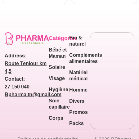
Catégories
Bio &
naturel
Bébé et
Compléments
Address:
Maman
alimentaires
Route Teniour km
Solaire
4,5
Matériel
Visage
médical
Contact:
27 150 040
Hygiène
Homme
Bpharma.tn@gmail.com
Soin
Divers
capillaire
Promos
Corps
Packs