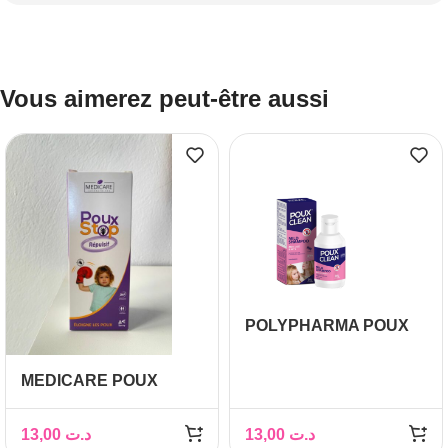
Vous aimerez peut-être aussi
POLYPHARMA POUX
CLEAN SHAMPOING
DOUX 100ML
MEDICARE POUX
STOP REPULSIF
SPRAY FL 100 ML
13,00
د.ت
13,00
د.ت