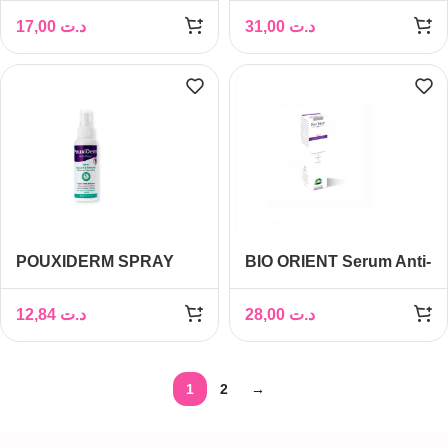
POUX DOUX
17,00
د.ت
31,00
د.ت
ASSAINISSANT 200ML
POUXIDERM SPRAY
BIO ORIENT Serum Anti-
REPULSIF &
poux 50ml
PREVENTIF ANTI-POUX
12,84
د.ت
28,00
د.ت
100ML
1
2
→