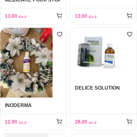
REPULSIF SPRAY FL
100 ML
13,00
د.ت
13,00
د.ت
DELICE SOLUTION
ANTI POUX FL 50 ML
INODERMA
POUXIDERM
SHAMPOOING ANTI
12,00
د.ت
28,00
د.ت
POUX 125ML