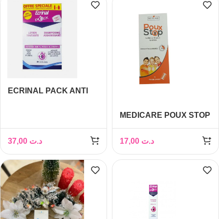
ECRINAL PACK ANTI
POUX LOTION +
SHAMPOOING (PEIGNE
MEDICARE POUX STOP
OFFERT)
LOTION ANTI POUX 100
ML
37,00
د.ت
17,00
د.ت