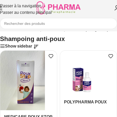
Passer à la navigation
Passer au contenu principal
eil
/
Cheveux
/
Soins capillaires
/
anti-poux
/
Shampoing anti-poux
Shampoing anti-poux
Show sidebar
POLYPHARMA POUX
CLEAN SHAMPOING
DOUX 100ML
MEDICARE POUX STOP