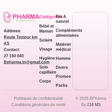
Catégories
Bio &
naturel
Bébé et
Compléments
Address:
Maman
alimentaires
Route Teniour km
Solaire
4,5
Matériel
Visage
médical
Contact:
27 150 040
Hygiène
Homme
Bpharma.tn@gmail.com
Soin
Divers
capillaire
Promos
Corps
Packs
Politiques de confidentialité
© 2026 BPharma
Conditions générales de vente
By
216 MS