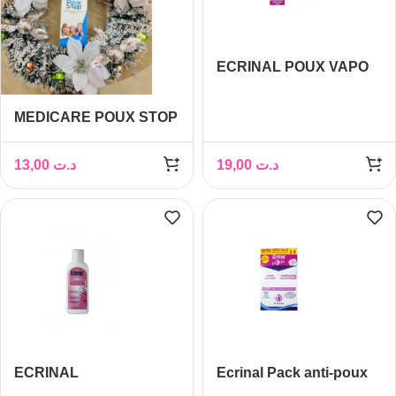
ECRINAL POUX VAPO
REPULSIF 75 ML
MEDICARE POUX STOP
SHAMPOOING 100 ML
13,00
د.ت
19,00
د.ت
ECRINAL
Ecrinal Pack anti-poux
SHAMPOOING ANTI
lotion+shampooing