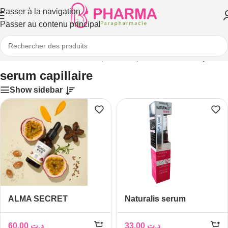
Passer à la navigation
Passer au contenu principal
iles et sérums
/
Sérums et ampoules capillaires
/
serum capillaire
serum capillaire
Show sidebar
ALMA SECRET
Naturalis serum
BOTANICAL RESCUE
capillaire lissante
SERUM CAPILLAIRE
60,00
د.ت
33,00
د.ت