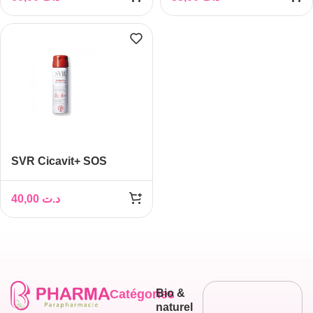
50ML
SVR Cicavit+ SOS
Grattage Spray Apaisant
40ml
40,00
د.ت
Catégories
Bio &
naturel