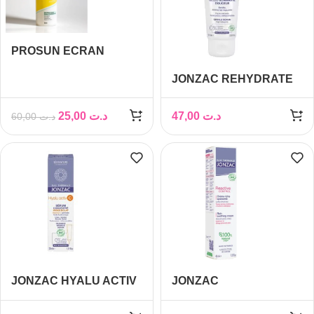
PROSUN ECRAN
SOLAIRE PEAUX
JONZAC REHYDRATE
MIXTES A GRASSES
GELEE GOMMANTE
SPF50+ 50ML
DOUCEUR 75ML
25,00
د.ت
47,00
د.ت
60,00
د.ت
JONZAC HYALU ACTIV
JONZAC
C SERUM CONCENTRE
SUBLIMACTIVE CREME
30ML
RICHE 40ML