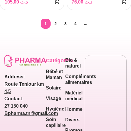
105,00
د.ت
76,00
د.ت
1
2
3
4
→
Catégories
Bio &
naturel
Bébé et
Compléments
Address:
Maman
alimentaires
Route Teniour km
Solaire
4,5
Matériel
Visage
médical
Contact:
27 150 040
Hygiène
Homme
Bpharma.tn@gmail.com
Soin
Divers
capillaire
Promos