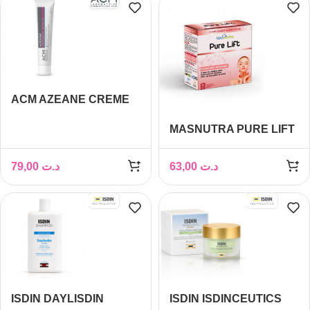
(OFFERT)
ACM AZEANE CREME
ACIDE AZELAIQUE 15%
MASNUTRA PURE LIFT
30 ML
10 SHOTS*25ML
79,00
د.ت
63,00
د.ت
ISDIN DAYLISDIN
ISDIN ISDINCEUTICS