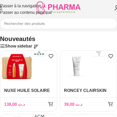
Passer à la navigation
Passer au contenu principal
Accueil
/
Nouveautés
Nouveautés
Show sidebar
NUXE HUILE SOLAIRE
RONCEY CLAIRSKIN
OR SPF50+LAIT DE
CRÈME DE NUIT ANTI-
CORPS SUBLIMATEUR
TACHES 50ML
138,00
د.ت
39,00
د.ت
200ML
(OFFERT)+TROUSSE