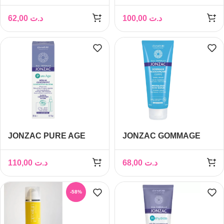
SHAMPOOING ULTRA
CREME HYDRATANTE
DOUX USAGE
A BASE D’ACIDE
62,00
د.ت
100,00
د.ت
FREQUENT 400 ML
HYALURONIQUE
PEAUX MIXTES A
GRASSES 50G
JONZAC PURE AGE
JONZAC GOMMAGE
SERUM CONCENTRE
CORPS 200ML
30ML
110,00
د.ت
68,00
د.ت
-58%