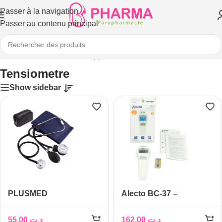
Passer à la navigation
Passer au contenu principal
Accueil
/
Matériel médical
/
Appareils de mesure
/
Tensiometre
Tensiometre
Show sidebar
PLUSMED
Alecto BC-37 –
TENSIOMETRE PM-
Thermomètre frontal,
A01S
infrarouge, blanc
55,00
د.ت
162,00
د.ت