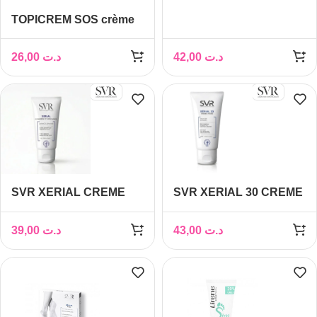
PIEDS ANTI
TOPICREM SOS crème
CALLOSITES 50 ML
réparatrice pieds – 75ml
26,00
د.ت
42,00
د.ت
SVR XERIAL CREME
SVR XERIAL 30 CREME
FISSURES ET
PIEDS TRES SECS ET
CREVASSES 50 ML
ABIMES 50ML
39,00
د.ت
43,00
د.ت