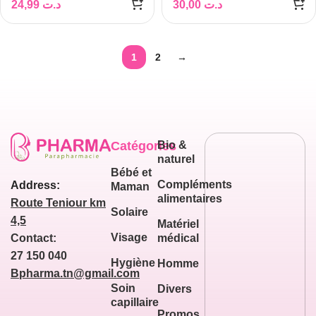
24,99
د.ت
30,00
د.ت
1
2
→
Catégories
Bio &
naturel
Bébé et
Compléments
Address:
Maman
alimentaires
Route Teniour km
Solaire
4,5
Matériel
Visage
médical
Contact:
27 150 040
Hygiène
Homme
Bpharma.tn@gmail.com
Soin
Divers
capillaire
Promos