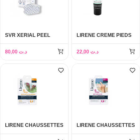
SVR XERIAL PEEL
LIRENE CREME PIEDS
MASQUE PIEDS
STOP 20 % UREA, 75 ml
80,00
د.ت
22,00
د.ت
LIRENE CHAUSSETTES
LIRENE CHAUSSETTES
DELICATE AND
BABY SOFT 2.5% UREA
SMOOTH 3% UREA