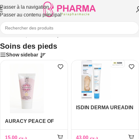
Passer à la navigation
Passer au contenu principal
Accueil
/
Corps
/
Soins des pieds
Soins des pieds
Show sidebar
ISDIN DERMA UREADIN
PODOS GEL HUILE
AURACY PEACE OF
PIEDS SECS 75ML
MIND CREME PIEDS A
L’UREE 20% 50GR
15,00
د.ت
43,00
د.ت