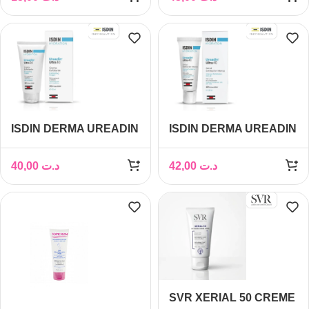
ISDIN DERMA UREADIN
ISDIN DERMA UREADIN
ULTRA 30 CREME
ULTRA 40 GEL HUILE
PIEDS 50ML
PIEDS 30ML
40,00
د.ت
42,00
د.ت
SVR XERIAL 50 CREME