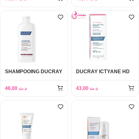
CROISSANCE 200ML
SHAMPOOING DUCRAY
DUCRAY ICTYANE HD
ANAPHASE 200 ML –
CREME EMOLLIENTE
STOP CHUTE &
50ML
46,00
د.ت
43,00
د.ت
AFFINEMENT