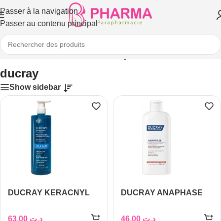
Passer à la navigation
Passer au contenu principal
Accueil
/
Produits identifiés “ducray”
ducray
Show sidebar
DUCRAY KERACNYL
DUCRAY ANAPHASE
GEL MOUSSANT
SHAMPOING ANTI
VISAGE CORPS 400ML
CHUTE ET
63,00
د.ت
46,00
د.ت