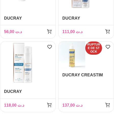
DUCRAY
DUCRAY
MELASCREEN FLUIDE
MELASCREEN
ANTI TACHES SPF50+
CONTOUR DES
56,00
د.ت
111,00
د.ت
50ML
YEUX15ML
RUPTUR
E DE ST
OCK
DUCRAY CREASTIM
REACTIV LOTION ANTI-
CHUTE 60ML
DUCRAY
MELASCREEN SERUM
ANTI TACHES 40ML
118,00
د.ت
137,00
د.ت