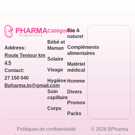
Catégories
Bio &
naturel
Bébé et
Compléments
Address:
Maman
alimentaires
Route Teniour km
Solaire
4,5
Matériel
Visage
médical
Contact:
27 150 040
Hygiène
Homme
Bpharma.tn@gmail.com
Soin
Divers
capillaire
Promos
Corps
Packs
Politiques de confidentialité
© 2026 BPharma