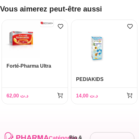
Vous aimerez peut-être aussi
Forté-Pharma Ultra
Boost 4G Effervescent
PEDIAKIDS
IMMUNOVIT 150ML
62,00
د.ت
14,00
د.ت
Catégories
Bio &