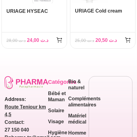
URIAGE Cold cream
URIAGE HYSEAC
Crème Protectrice,
Crème K18, 40 ml
100ml
24,00
د.ت
20,50
د.ت
28,00
د.ت
25,00
د.ت
Catégories
Bio &
naturel
Bébé et
Compléments
Address:
Maman
alimentaires
Route Teniour km
Solaire
4,5
Matériel
Visage
médical
Contact:
27 150 040
Hygiène
Homme