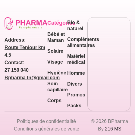
Catégories
Bio &
naturel
Bébé et
Compléments
Address:
Maman
alimentaires
Route Teniour km
Solaire
4,5
Matériel
Visage
médical
Contact:
27 150 040
Hygiène
Homme
Bpharma.tn@gmail.com
Soin
Divers
capillaire
Promos
Corps
Packs
Politiques de confidentialité
© 2026 BPharma
Conditions générales de vente
By
216 MS