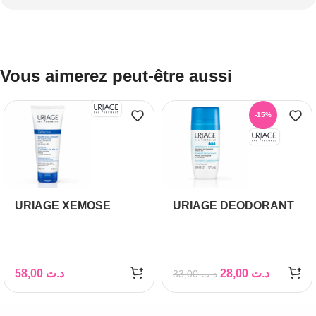
Vous aimerez peut-être aussi
-15%
URIAGE XEMOSE
URIAGE DEODORANT
BAUME OLEO
PUISSANCE 3, 50 ML
APAISANT 200 ML
58,00
د.ت
28,00
د.ت
33,00
د.ت