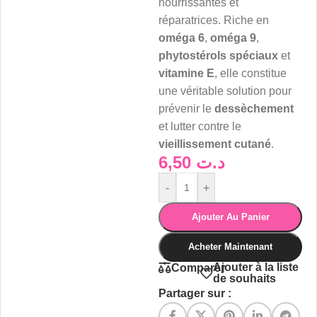
nourrissantes et
réparatrices. Riche en
oméga 6
,
oméga 9
,
phytostérols spéciaux
et
vitamine E
, elle constitue
une véritable solution pour
prévenir le
dessèchement
et lutter contre le
vieillissement cutané
.
6,50
د.ت
-
+
Ajouter Au Panier
Acheter Maintenant
Ajouter à la liste
Comparer
de souhaits
Partager sur :