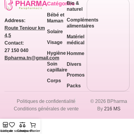
Catégories
Bio &
naturel
Bébé et
Compléments
Address:
Maman
alimentaires
Route Teniour km
Solaire
4,5
Matériel
Visage
médical
Contact:
27 150 040
Hygiène
Homme
Bpharma.tn@gmail.com
Soin
Divers
capillaire
Promos
Corps
Packs
Politiques de confidentialité
© 2026 BPharma
Conditions générales de vente
By
216 MS
outique
Liste de souhaits
Comparer
Panier