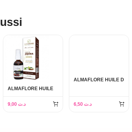
aussi
ALMAFLORE HUILE D
ARGAN 10ML
ALMAFLORE HUILE
DE JOJOBA 10ML
9,00
د.ت
6,50
د.ت