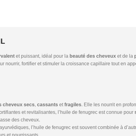
ML
yvalent
et puissant, idéal pour la
beauté des cheveux
et de la
our nourrir, fortifier et stimuler la croissance capillaire tout en a
s cheveux secs
,
cassants
et
fragiles
. Elle les nourrit en profo
ortifiantes et revitalisantes, l’huile de fenugrec est connue pour
a casse des cheveux.
ayurvédiques, l’huile de fenugrec est souvent combinée à d’aut
rs et nourrissants.