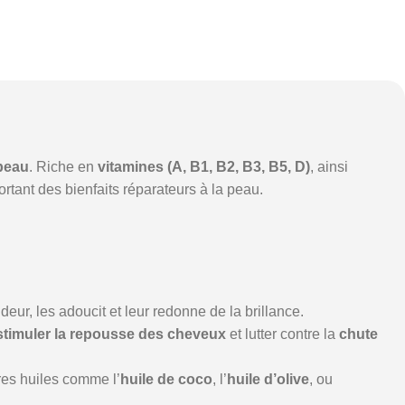
peau
. Riche en
vitamines (A, B1, B2, B3, B5, D)
, ainsi
pportant des bienfaits réparateurs à la peau.
ndeur, les adoucit et leur redonne de la brillance.
stimuler la repousse des cheveux
et lutter contre la
chute
res huiles comme l’
huile de coco
, l’
huile d’olive
, ou