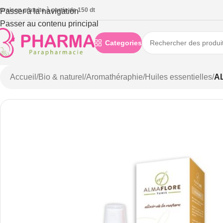
ivraison gratuite à partie de 150 dt
Passer à la navigation
Passer au contenu principal
Categories
Accueil
/
Bio & naturel
/
Aromathéraphie
/
Huiles essentielles
/
A