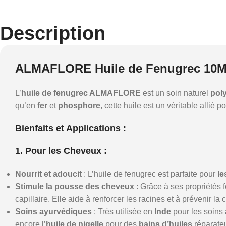
Description
ALMAFLORE Huile de Fenugrec 10
L’
huile de fenugrec ALMAFLORE
est un soin naturel
pol
qu’en
fer
et
phosphore
, cette huile est un véritable allié p
Bienfaits et Applications :
1. Pour les Cheveux :
Nourrit et adoucit
: L’huile de fenugrec est parfaite pour
le
Stimule la pousse des cheveux
: Grâce à ses propriétés f
capillaire. Elle aide à renforcer les racines et à prévenir l
Soins ayurvédiques
: Très utilisée en
Inde
pour les soins 
encore l’
huile de nigelle
pour des
bains d’huiles
réparateu