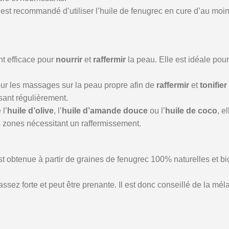
 il est recommandé d’utiliser l’huile de fenugrec en cure d’au mo
nt efficace pour
nourrir
et
raffermir
la peau. Elle est idéale pour
pour les massages sur la peau propre afin de
raffermir
et
tonifier
lisant régulièrement.
l’
huile d’olive
, l’
huile d’amande douce
ou l’
huile de coco
, e
es zones nécessitant un raffermissement.
btenue à partir de graines de fenugrec 100% naturelles et bio
 assez forte et peut être prenante. Il est donc conseillé de la mé