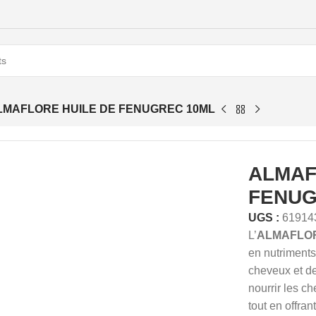
LMAFLORE HUILE DE FENUGREC 10ML
ALMAF
FENUG
UGS :
61914
L’
ALMAFLORE
en nutriments
cheveux et de
nourrir les ch
tout en offran