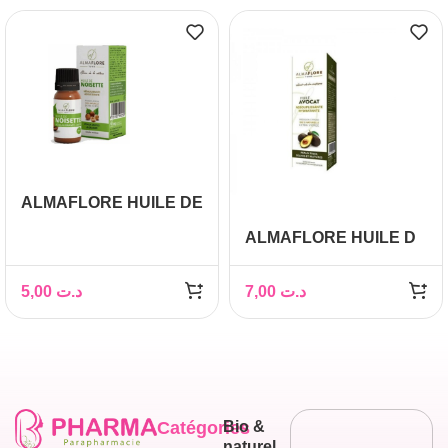
ALMAFLORE HUILE DE
NOISETTE 10ML
ALMAFLORE HUILE D
AVOCAT 10ML
5,00
د.ت
7,00
د.ت
Catégories
Bio &
naturel