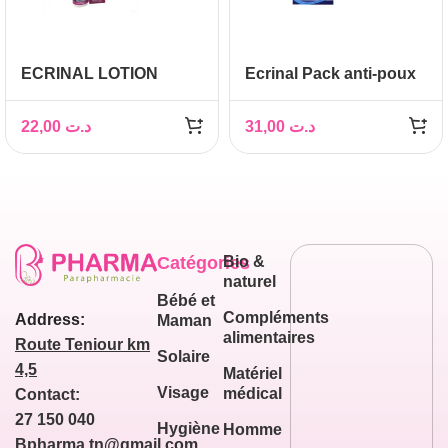
ECRINAL LOTION
Ecrinal Pack anti-poux
ANTI-POUX 100ML
lotion+shampooing
22,00
د.ت
31,00
د.ت
Catégories
Bio &
naturel
Bébé et
Compléments
Address:
Maman
alimentaires
Route Teniour km
Solaire
4,5
Matériel
Visage
médical
Contact:
27 150 040
Hygiène
Homme
Bpharma.tn@gmail.com