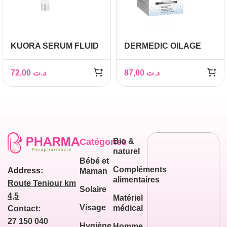
KUORA SERUM FLUID
DERMEDIC OILAGE
SOYA DAY & NIGHT
CREME DE NUIT
50ML
REPARATRICE ANTI-
72,00
د.ت
87,00
د.ت
AGE 50ML
Catégories
Bio &
naturel
Bébé et
Compléments
Address:
Maman
alimentaires
Route Teniour km
Solaire
4,5
Matériel
Visage
médical
Contact:
27 150 040
Hygiène
Homme