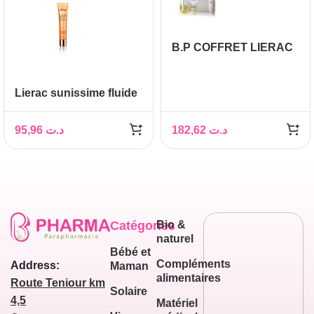
B.P COFFRET LIERAC
CICA-FILLER
SERUM+CREME
Lierac sunissime fluide
protecteur spf 50+ 40ml
95,96
د.ت
182,62
د.ت
Catégories
Bio &
naturel
Bébé et
Compléments
Address:
Maman
alimentaires
Route Teniour km
Solaire
4,5
Matériel