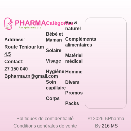
Catégories
Bio &
naturel
Bébé et
Compléments
Address:
Maman
alimentaires
Route Teniour km
Solaire
4,5
Matériel
Visage
médical
Contact:
27 150 040
Hygiène
Homme
Bpharma.tn@gmail.com
Soin
Divers
capillaire
Promos
Corps
Packs
Politiques de confidentialité
© 2026 BPharma
Conditions générales de vente
By
216 MS