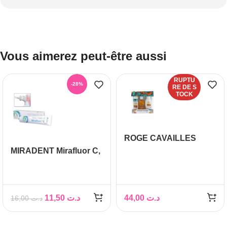
Vous aimerez peut-être aussi
RUPTU
-28%
RE DE S
TOCK
ROGE CAVAILLES
MON KIT VOYAGE
MIRADENT Mirafluor C,
100ml
11,50
د.ت
44,00
د.ت
16,00
د.ت