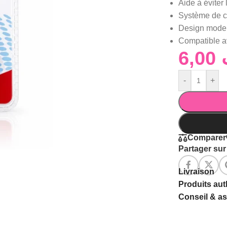
Aide à éviter 
Système de clip
Design modern
Compatible av
6,00
-
+
Comparer
Partager sur 
Livraison
Produits au
Conseil & a