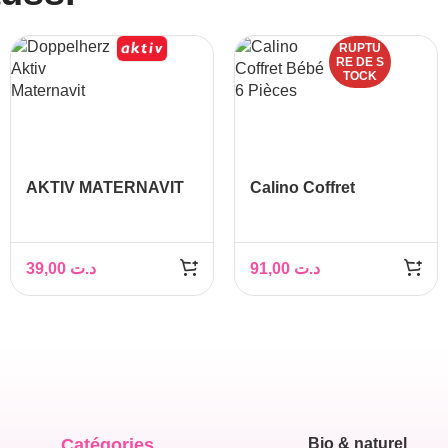
RUPTU
RE DE S
TOCK
AKTIV MATERNAVIT
Calino Coffret
39,00
د.ت
91,00
د.ت
Catégories
Bio & naturel