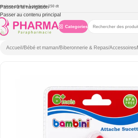
ivraison gratuite à partie de 150 dt
Passer à la navigation
Passer au contenu principal
Categories
Accueil
/
Bébé et maman
/
Biberonnerie & Repas
/
Accessoires
/