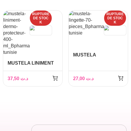
RUPTURE
RUPTURE
DE STOC
DE STOC
K
K
MUSTELA
LINGETTES
MUSTELA LINIMENT
NETTOYANTES A
DERMO-
L’AVOCAT BIO *60
PROTECTEUR 400ML
37,50
د.ت
27,00
د.ت