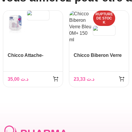
RUPTURE
DE STOC
K
Chicco Attache-
Chicco Biberon Verre
sucette avec
Bleu 0M+ 150 ml
Chaînette
35,00
د.ت
23,33
د.ت