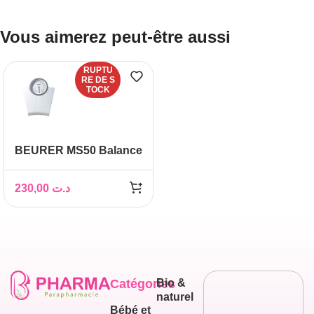
Vous aimerez peut-être aussi
RUPTU
RE DE S
TOCK
BEURER MS50 Balance
mécanique
230,00
د.ت
Catégories
Bio &
naturel
Bébé et