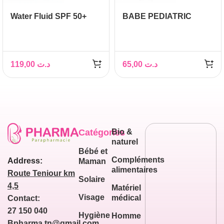
Water Fluid SPF 50+
BABE PEDIATRIC
+Gel Cream SPF 50+
CREME EMOLIENTE
+Allergy SPF 100
200 ML
119,00
د.ت
65,00
د.ت
Catégories
Bio &
naturel
Bébé et
Compléments
Address:
Maman
alimentaires
Route Teniour km
Solaire
4,5
Matériel
Visage
médical
Contact:
27 150 040
Hygiène
Homme
Bpharma.tn@gmail.com