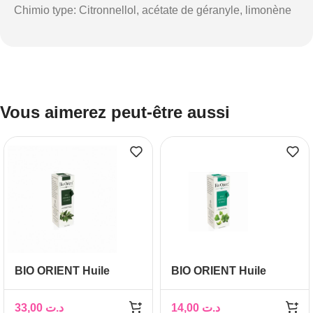
Chimio type: Citronnellol, acétate de géranyle, limonène
Vous aimerez peut-être aussi
BIO ORIENT Huile
BIO ORIENT Huile
essentielle de Laurier
essentielle de Basilic
10ML
10ML
33,00
د.ت
14,00
د.ت