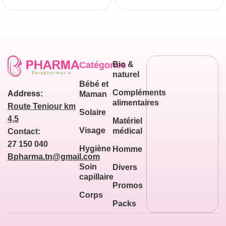
Catégories
Bio &
naturel
Bébé et
Compléments
Address:
Maman
alimentaires
Route Teniour km
Solaire
4,5
Matériel
Visage
médical
Contact:
27 150 040
Hygiène
Homme
Bpharma.tn@gmail.com
Soin
Divers
capillaire
Promos
Corps
Packs