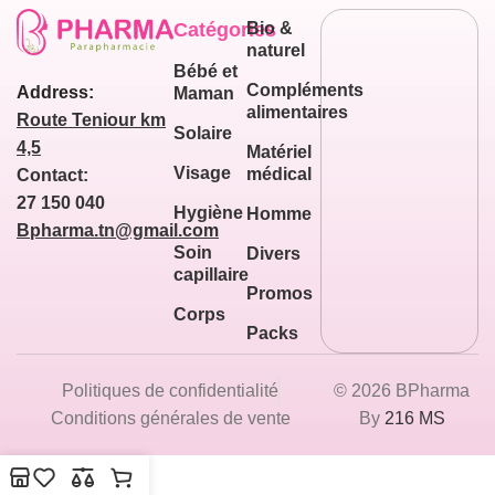
Catégories
Bio &
naturel
Bébé et
Compléments
Address:
Maman
alimentaires
Route Teniour km
Solaire
4,5
Matériel
Visage
médical
Contact:
27 150 040
Hygiène
Homme
Bpharma.tn@gmail.com
Soin
Divers
capillaire
Promos
Corps
Packs
Politiques de confidentialité
© 2026 BPharma
Conditions générales de vente
By
216 MS