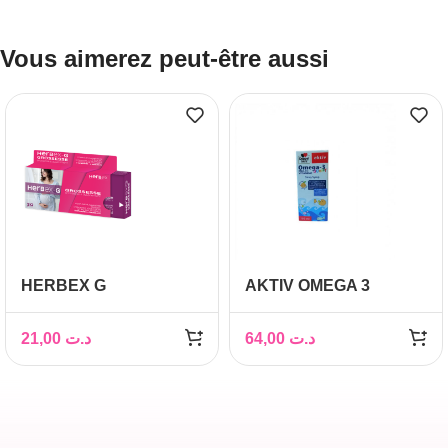
Vous aimerez peut-être aussi
HERBEX G
AKTIV OMEGA 3
GROSSESSE BT 30
JUNIOR 150ML
GELULES
21,00
د.ت
64,00
د.ت