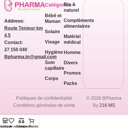
Catégories
Bio &
naturel
Bébé et
Compléments
Address:
Maman
alimentaires
Route Teniour km
Solaire
4,5
Matériel
Visage
médical
Contact:
27 150 040
Hygiène
Homme
Bpharma.tn@gmail.com
Soin
Divers
capillaire
Promos
Corps
Packs
Politiques de confidentialité
© 2026 BPharma
Conditions générales de vente
By
216 MS
outique
Liste de souhaits
Comparer
Panier