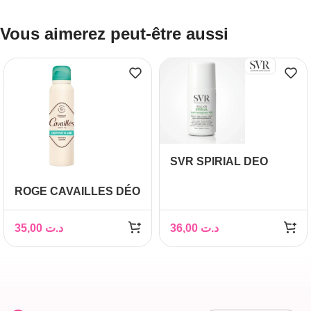
Vous aimerez peut-être aussi
SVR SPIRIAL DEO
ROLL_ON 50ML
ROGE CAVAILLES DÉO
SOIN DERMATO
SPRAY PEAUX
35,00
د.ت
36,00
د.ت
SENSIBLES 150 ML