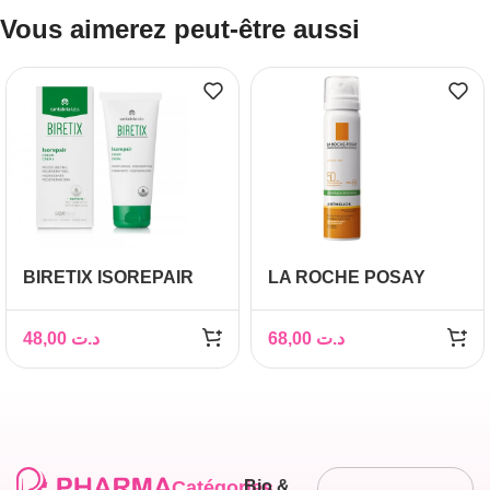
Vous aimerez peut-être aussi
BIRETIX ISOREPAIR
LA ROCHE POSAY
CREME HYDRATANTE
ANTHELIOS BRUME
REGENERANTE 50ML
FRAICHE INVISIBLE
48,00
د.ت
68,00
د.ت
SPF 50+ 75 ML
Catégories
Bio &