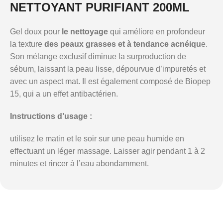
NETTOYANT PURIFIANT 200ML
Gel
doux
pour
le
nettoyage
qui
améliore
en
profondeur
la
texture
des
peaux
grasses
et
à
tendance
acnéiqu
e.
Son
mélange
exclusif
diminue
la
surproduction
de
sébum,
laissant
la
peau
lisse,
dépourvue
d’impuretés
et
avec
un
aspect
mat.
Il
est
également
composé
de
Biopep
15,
qui
a
un
effet
antibactérien.
Instructions
d’usage
:
utilisez
le
matin
et
le
soir
sur
une
peau
humide
en
effectuant
un
léger
massage.
Laisser
agir
pendant
1
à
2
minutes
et
rincer
à
l’eau
abondamment.