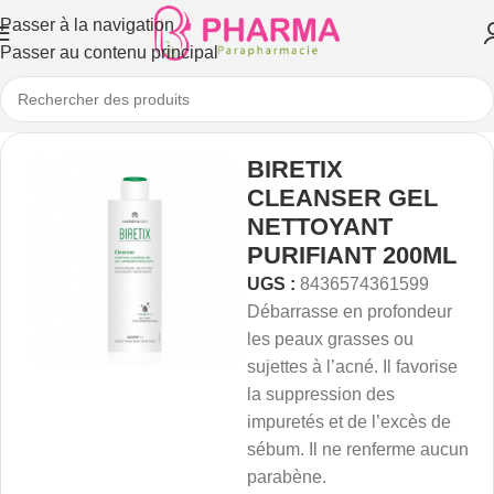
Passer à la navigation
Passer au contenu principal
BIRETIX
CLEANSER GEL
NETTOYANT
PURIFIANT 200ML
UGS :
8436574361599
Débarrasse
en
profondeur
les
peaux
grasses
ou
sujettes
à
l’acné.
Il
favorise
la
suppression
des
impuretés
et
de
l’excès
de
sébum.
Il
ne
renferme
aucun
parabène.