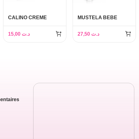
CALINO CREME
MUSTELA BEBE
POUR CHANGE 50 GR
CREME POUR LE
CHANGE 100ML
15,00
د.ت
27,50
د.ت
entaires