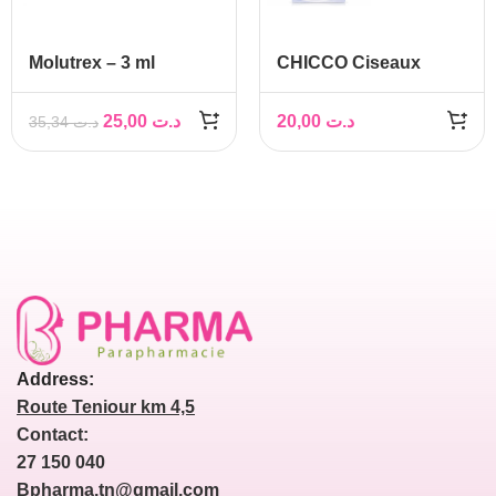
Molutrex – 3 ml
CHICCO Ciseaux
Bébé
25,00
د.ت
20,00
د.ت
35,34
د.ت
Address:
Route Teniour km 4,5
Contact:
27 150 040
Bpharma.tn@gmail.com