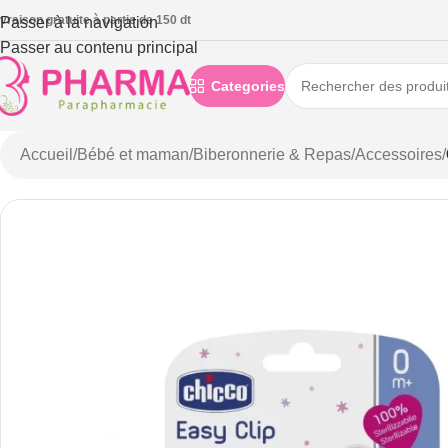
ivraison gratuite à partie de 150 dt
Passer à la navigation
Passer au contenu principal
Categories
Accueil
/
Bébé et maman
/
Biberonnerie & Repas
/
Accessoires
/