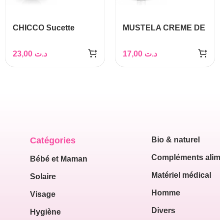
CHICCO Sucette
MUSTELA CREME DE
Physio Comfort 0-6M
CHANGE 1-2-3 50ML
23,00
د.ت
17,00
د.ت
Catégories
Bio & naturel
Compléments alim
Bébé et Maman
Matériel médical
Solaire
Homme
Visage
Divers
Hygiène