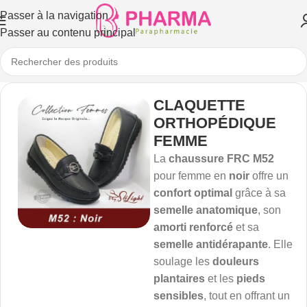
Passer à la navigation
Passer au contenu principal
CLAQUETTE
ORTHOPÉDIQUE
FEMME
La
chaussure FRC M52
pour femme en
noir
offre un
confort optimal
grâce à sa
semelle anatomique
, son
amorti renforcé
et sa
semelle antidérapante
. Elle
soulage les
douleurs
plantaires
et les
pieds
sensibles
, tout en offrant un