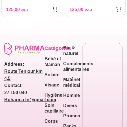
ORTHOPEDIQUE
HOMME
125,00
د.ت
125,00
د.ت
Catégories
Bio &
naturel
Bébé et
Compléments
Address:
Maman
alimentaires
Route Teniour km
Solaire
4,5
Matériel
Visage
médical
Contact:
27 150 040
Hygiène
Homme
Bpharma.tn@gmail.com
Soin
Divers
capillaire
Promos
Corps
Packs