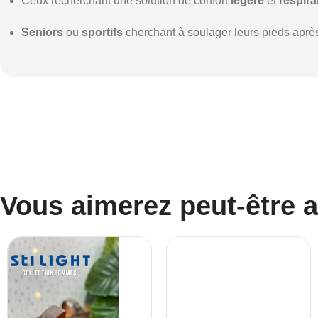
Ceux recherchant une solution de confort
légère
et
respira
Seniors
ou
sportifs
cherchant à soulager leurs pieds après
Vous aimerez peut-être 