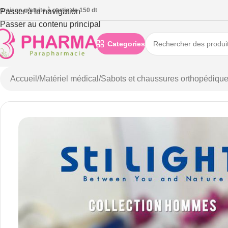
ivraison gratuite à partie de 150 dt
Passer à la navigation
Passer au contenu principal
Categories
Accueil
/
Matériel médical
/
Sabots et chaussures orthopédiqu