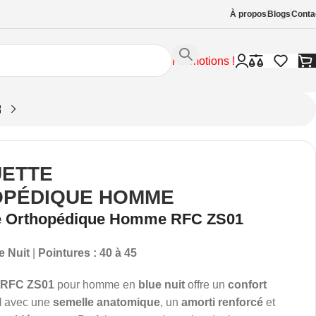
À propos
Blogs
Conta
Promotions !
ETTE
PÉDIQUE HOMME
e Orthopédique Homme RFC ZS01
e Nuit
|
Pointures : 40 à 45
e RFC ZS01
pour homme en
blue nuit
offre un
confort
l
avec une
semelle anatomique
, un
amorti renforcé
et