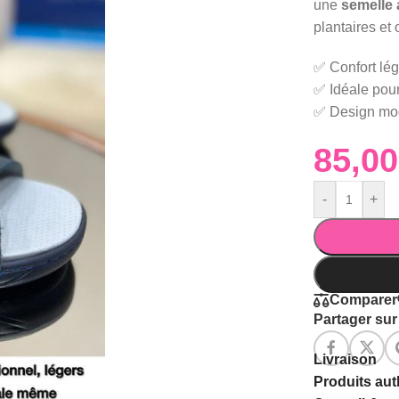
une
semelle 
plantaires et 
✅ Confort lég
✅ Idéale pour
✅ Design mod
-
+
Comparer
Partager sur 
Livraison
Produits au