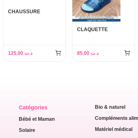
CHAUSSURE
ORTHOPEDIQUE
HOMME
CLAQUETTE
ORTHOPEDIQUE
HOMME
125,00
د.ت
85,00
د.ت
Catégories
Bio & naturel
Compléments alim
Bébé et Maman
Matériel médical
Solaire