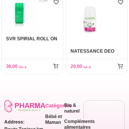
SVR SPIRIAL ROLL ON
VEGETAL
NATESSANCE DEO
DEODORANT 50ML
24H JASMIN 50ML
36,00
د.ت
20,00
د.ت
Catégories
Bio &
naturel
Bébé et
Compléments
Address:
Maman
alimentaires