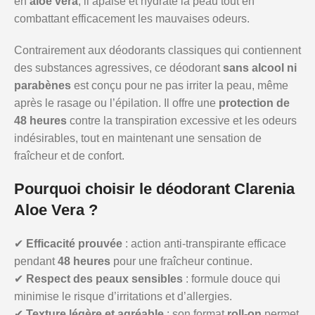
en
aloe vera
, il apaise et hydrate la peau tout en
combattant efficacement les mauvaises odeurs.
Contrairement aux déodorants classiques qui contiennent
des substances agressives, ce déodorant
sans alcool ni
parabènes
est conçu pour ne pas irriter la peau, même
après le rasage ou l’épilation. Il offre une
protection de
48 heures
contre la transpiration excessive et les odeurs
indésirables, tout en maintenant une sensation de
fraîcheur et de confort.
Pourquoi choisir le déodorant Clarenia
Aloe Vera ?
✔
Efficacité prouvée
: action anti-transpirante efficace
pendant
48 heures
pour une fraîcheur continue.
✔
Respect des peaux sensibles
: formule douce qui
minimise le risque d’irritations et d’allergies.
✔
Texture légère et agréable
: son format
roll-on
permet