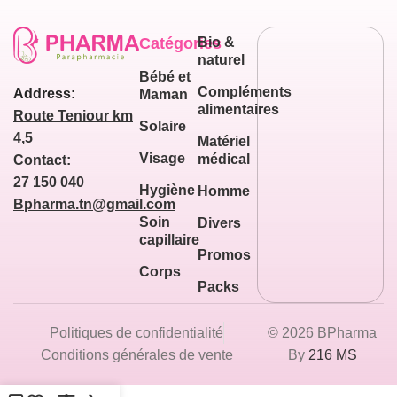
Catégories
Bio &
naturel
Bébé et
Compléments
Address:
Maman
alimentaires
Route Teniour km
Solaire
4,5
Matériel
Visage
médical
Contact:
27 150 040
Hygiène
Homme
Bpharma.tn@gmail.com
Soin
Divers
capillaire
Promos
Corps
Packs
Politiques de confidentialité
© 2026 BPharma
Conditions générales de vente
By
216 MS