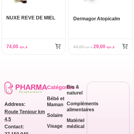
NUXE REVE DE MIEL
Dermagor Atopicalm
BAUME VISAGE
COLD CREAM Soin
ULTRA-
protecteur, 40 ml
RECONFORTANT ,
30ML
74,00
د.ت
29,00
د.ت
43,00
د.ت
Catégories
Bio &
naturel
Bébé et
Compléments
Address:
Maman
alimentaires
Route Teniour km
Solaire
4,5
Matériel
Visage
médical
Contact: