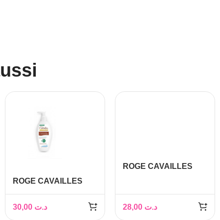
aussi
ROGE CAVAILLES
SOIN TOILETTE
ROGE CAVAILLES
INTIME EXTRA DOUX
SOIN TOILETTE
250ML
INTIME NATUREL
30,00
د.ت
28,00
د.ت
ANTI BACTERIEN