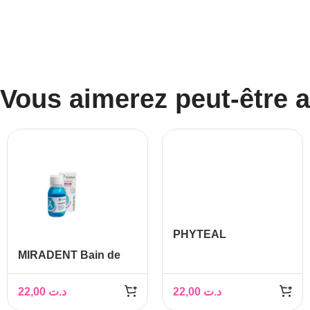
Vous aimerez peut-être 
PHYTEAL
MOUSTISTOP SPRAY
MIRADENT Bain de
PROTECTEUR À
Bouche Mirafluor,
L’ALOÉ VERA ET À
100ml
22,00
د.ت
22,00
د.ت
LA CITRONNELLE