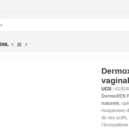
50ML
Dermo
vagina
UGS :
61924
DermoXEN 
naturels
, sp
muqueuses des
de ses actifs,
l’écosystème