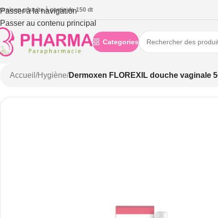
ivraison gratuite à partie de 150 dt
Passer à la navigation
Passer au contenu principal
Categories
Accueil
/
Hygiène
/
Dermoxen FLOREXIL douche vaginale 