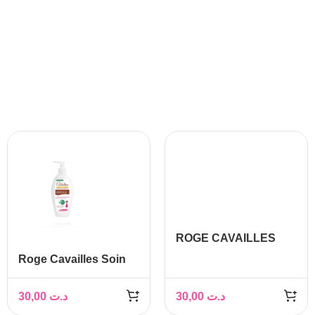
ROGE CAVAILLES
Lait douche
Roge Cavailles Soin
Hydratant,200ml
intime et corps Petites
Filles 250ml
30,00
د.ت
30,00
د.ت