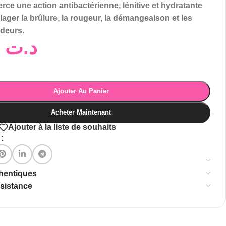
xerce une action antibactérienne, lénitive et hydratante
lager la brûlure, la rougeur, la démangeaison et les
odeurs
.
10,00
د.ت
Ajouter Au Panier
Acheter Maintenant
Ajouter à la liste de souhaits
:
thentiques
ssistance