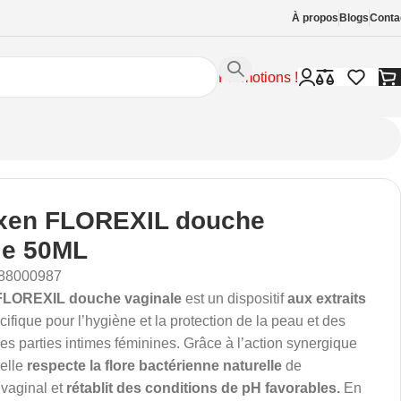
À propos
Blogs
Conta
Promotions !
xen FLOREXIL douche
le 50ML
88000987
FLOREXIL
douche vaginale
est un dispositif
aux extraits
écifique pour l’hygiène et la protection de la peau et des
 parties intimes féminines. Grâce à l’action synergique
 elle
respecte la flore bactérienne naturelle
de
 vaginal et
rétablit des conditions de pH favorables.
En