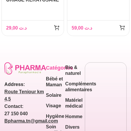
30 GEL CREME 40ML
29,00
د.ت
59,00
د.ت
Catégories
Bio &
naturel
Bébé et
Compléments
Address:
Maman
alimentaires
Route Teniour km
Solaire
4,5
Matériel
Visage
médical
Contact:
27 150 040
Hygiène
Homme
Bpharma.tn@gmail.com
Soin
Divers