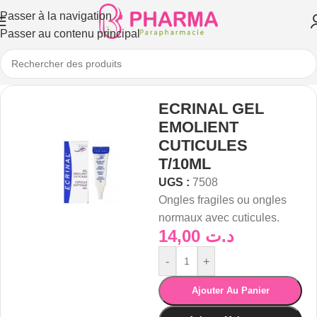
Passer à la navigation
Passer au contenu principal
ECRINAL GEL
EMOLIENT
CUTICULES
T/10ML
UGS :
7508
Ongles fragiles ou ongles
normaux avec cuticules.
14,00
د.ت
-
+
Ajouter Au Panier