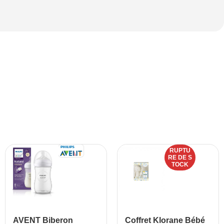
RUPTU
RE DE S
TOCK
AVENT Biberon
Coffret Klorane Bébé