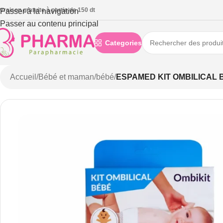
ivraison gratuite à partie de 150 dt
Passer à la navigation
Passer au contenu principal
Categories
Accueil
/
Bébé et maman
/
bébé
/
ESPAMED KIT OMBILICAL 