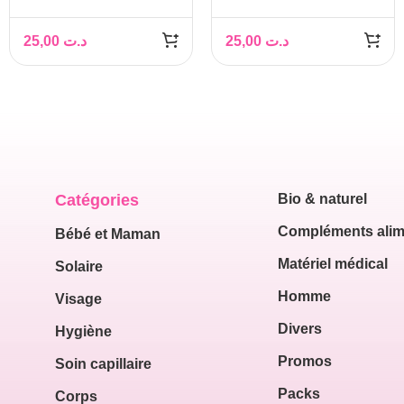
NATURAL 2PIECES
Response 0M+ 2
0M REF SCY961/02
pièces
25,00
د.ت
25,00
د.ت
Catégories
Bio & naturel
Compléments alim
Bébé et Maman
Matériel médical
Solaire
Homme
Visage
Divers
Hygiène
Promos
Soin capillaire
Packs
Corps