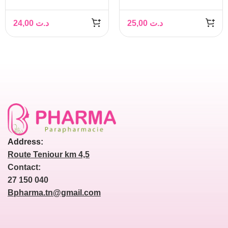
AU LAIT DE
Response 3M+ 2
TOILETTE SENSITIVE
pièces
24,00
د.ت
25,00
د.ت
72 PIECES
Address:
Route Teniour km 4,5
Contact:
27 150 040
Bpharma.tn@gmail.com