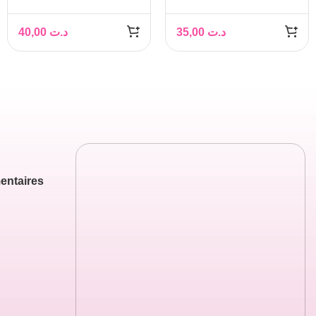
Natural 1M+ 260ML
« Petit Brin » Eau
avec tétine
Parfumée + Lapin
40,00
د.ت
35,00
د.ت
entaires