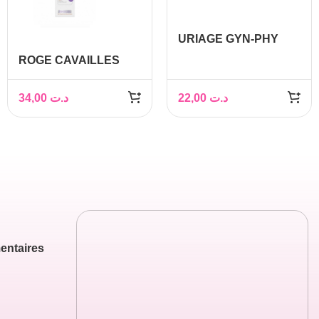
URIAGE GYN-PHY
GEL FRAICHEUR
ROGE CAVAILLES
HYGIENE INTIME
CREME INTIME
MUQUEUSES
APAISANTE
34,00
د.ت
22,00
د.ت
SENSIBLES 200ML
MYCOLEA+ 24H 50ML
entaires