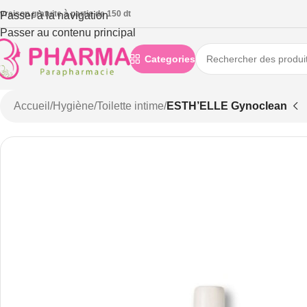
ivraison gratuite à partie de 150 dt
Passer à la navigation
Passer au contenu principal
Categories
Accueil
/
Hygiène
/
Toilette intime
/
ESTH’ELLE Gynoclean