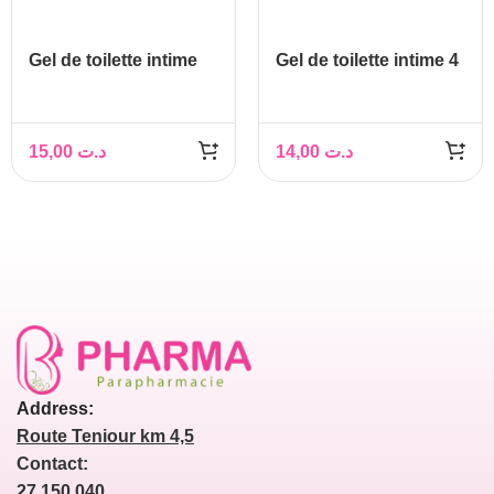
Gel de toilette intime
Gel de toilette intime 4
PRONEEM
GIRLS
15,00
د.ت
14,00
د.ت
Address:
Route Teniour km 4,5
Contact:
27 150 040