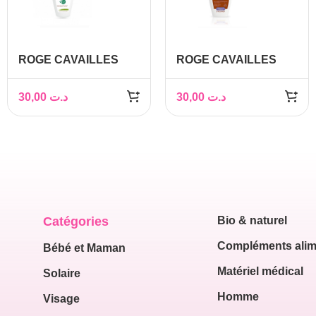
ROGE CAVAILLES
ROGE CAVAILLES
SPECIAL
Soin de Toilette Intime
SECHERESSE 250ML
Mycolea, 200ml
30,00
د.ت
30,00
د.ت
Catégories
Bio & naturel
Compléments alim
Bébé et Maman
Matériel médical
Solaire
Homme
Visage