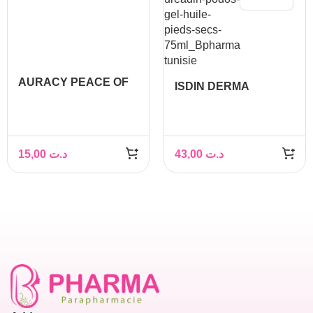
AURACY PEACE OF
ISDIN DERMA
MIND CREME PIEDS A
UREADIN PODOS
L’UREE 20% 50GR
GEL HUILE PIEDS
SECS 75ML
15,00
د.ت
43,00
د.ت