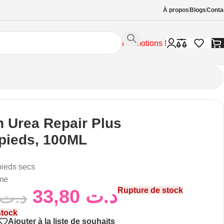
À propos
Blogs
Conta
Promotions !
n Urea Repair Plus
pieds, 100ML
pieds secs
me
33,80
د.ت
Rupture de stock
د.ت
stock
Ajouter à la liste de souhaits