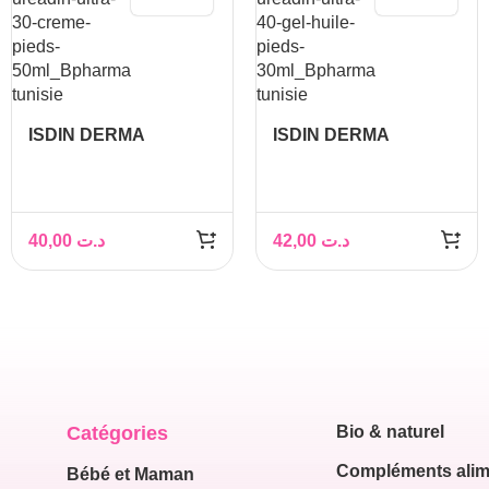
ISDIN DERMA
ISDIN DERMA
UREADIN ULTRA 30
UREADIN ULTRA 40
CREME PIEDS 50ML
GEL HUILE PIEDS
30ML
40,00
د.ت
42,00
د.ت
Catégories
Bio & naturel
Compléments alim
Bébé et Maman