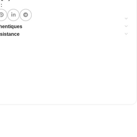
:
thentiques
ssistance