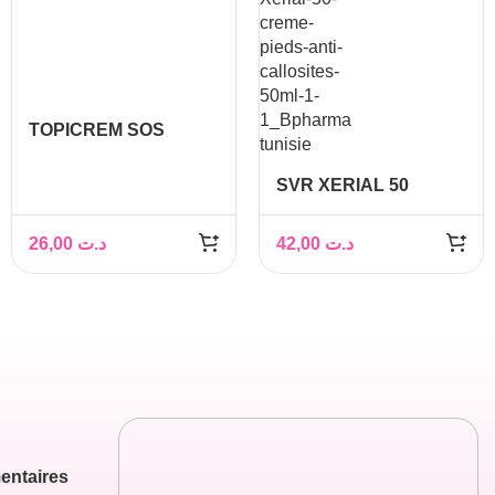
TOPICREM SOS
crème réparatrice
pieds – 75ml
SVR XERIAL 50
CREME PIEDS ANTI
CALLOSITES 50 ML
26,00
د.ت
42,00
د.ت
entaires