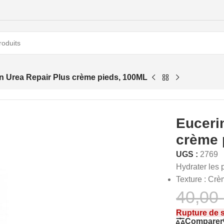
n Urea Repair Plus crème pieds, 100ML
Euceri
crème 
UGS :
2769
Hydrater les 
Texture
: Crè
40,00
Rupture de 
Comparer