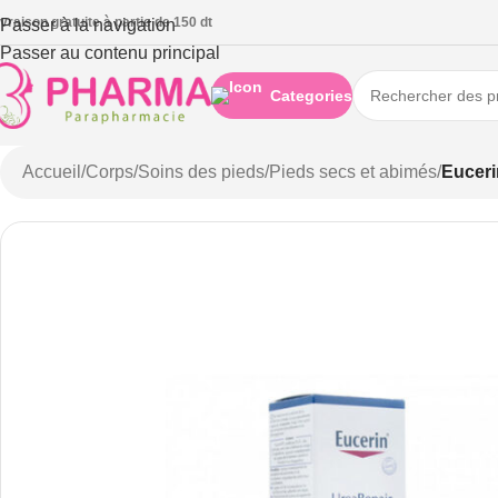
ivraison gratuite à partie de 150 dt
Passer à la navigation
Passer au contenu principal
Categories
Accueil
/
Corps
/
Soins des pieds
/
Pieds secs et abimés
/
Euceri