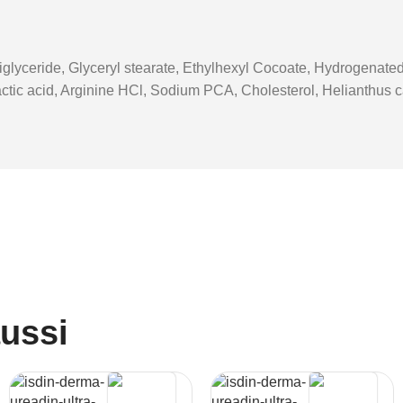
Triglyceride, Glyceryl stearate, Ethylhexyl Cocoate, Hydrogena
tic acid, Arginine HCl, Sodium PCA, Cholesterol, Helianthus ca
aussi