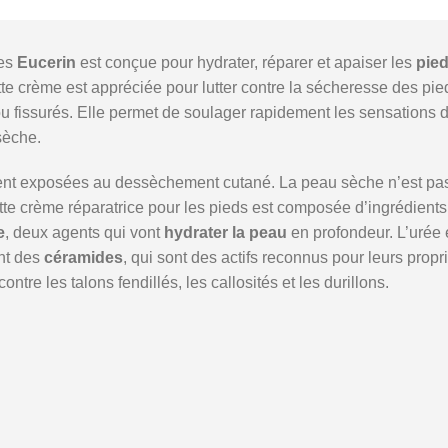
es
Eucerin
est conçue pour hydrater, réparer et apaiser les
pied
 crème est appréciée pour lutter contre la sécheresse des pied
u fissurés. Elle permet de soulager rapidement les sensations 
sèche.
ent exposées au dessèchement cutané. La peau sèche n’est pas 
tte crème réparatrice pour les pieds est composée d’ingrédients 
e
, deux agents qui vont
hydrater la peau
en profondeur. L’urée
nt des
céramides
, qui sont des actifs reconnus pour leurs propr
tre les talons fendillés, les callosités et les durillons.