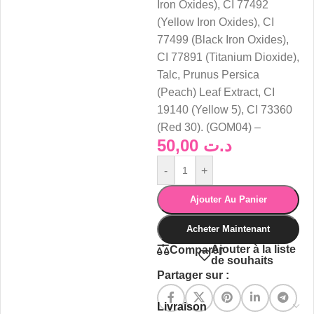
Iron Oxides), CI 77492
(Yellow Iron Oxides), CI
77499 (Black Iron Oxides),
CI 77891 (Titanium Dioxide),
Talc, Prunus Persica
(Peach) Leaf Extract, CI
19140 (Yellow 5), CI 73360
(Red 30). (GOM04) –
50,00
د.ت
-
+
Ajouter Au Panier
Acheter Maintenant
Ajouter à la liste
Comparer
de souhaits
Partager sur :
Livraison