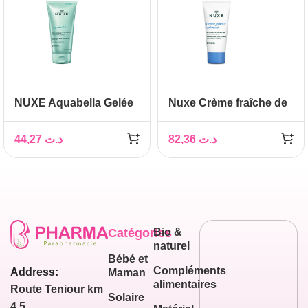
NUXE Aquabella Gelée
Nuxe Crème fraîche de
Purifiante Micro
beauté Masque
Exfoliante 150ml
hydratant 48h, 50 ml
44,27
د.ت
82,36
د.ت
Catégories
Bio &
naturel
Bébé et
Compléments
Address:
Maman
alimentaires
Route Teniour km
Solaire
4,5