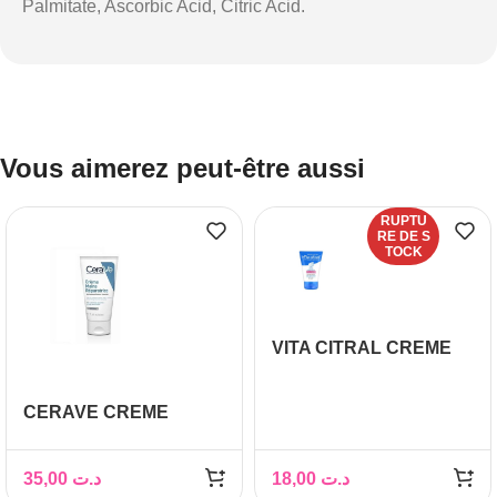
Palmitate, Ascorbic Acid, Citric Acid.
Vous aimerez peut-être aussi
RUPTU
RE DE S
TOCK
VITA CITRAL CREME
HYDRATANTE MAINS
SECHES 100 ML
CERAVE CREME
MAINS REPARATRICE
50 ML
35,00
د.ت
18,00
د.ت