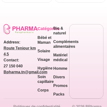
Catégories
Bio &
naturel
Bébé et
Compléments
Address:
Maman
alimentaires
Route Teniour km
Solaire
4,5
Matériel
Visage
médical
Contact:
27 150 040
Hygiène
Homme
Bpharma.tn@gmail.com
Soin
Divers
capillaire
Promos
Corps
Packs
Politiques de confidentialité
© 2026 BPharma